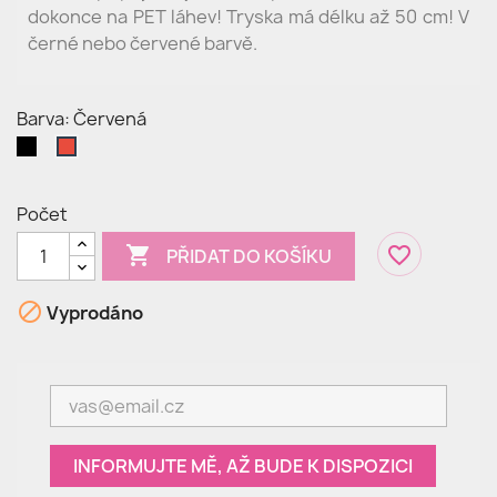
dokonce na PET láhev! Tryska má délku až 50 cm! V
černé nebo červené barvě.
Barva: Červená
Černá
Červená
Počet

favorite_border
PŘIDAT DO KOŠÍKU

Vyprodáno
INFORMUJTE MĚ, AŽ BUDE K DISPOZICI