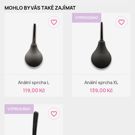
MOHLO BY VÁS TAKÉ ZAJÍMAT
VYPRODÁNO
favorite_border
favorite_border
Rychlý náhled
Rychlý náhled


Anální sprcha L
Anální sprcha XL
119,00 Kč
139,00 Kč
VYPRODÁNO
favorite_border