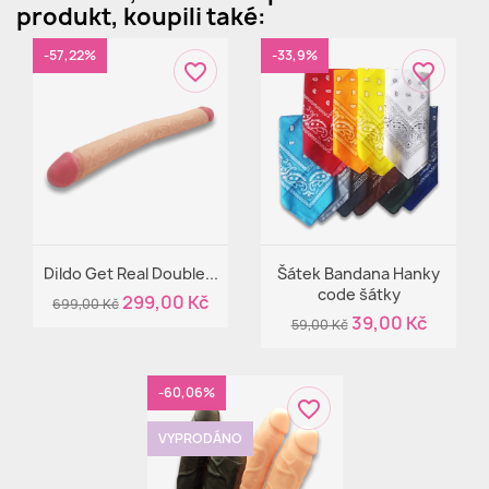
produkt, koupili také:
-57,22%
-33,9%
favorite_border
favorite_border
Rychlý náhled
Rychlý náhled


Dildo Get Real Double...
Šátek Bandana Hanky
code šátky
299,00 Kč
699,00 Kč
+5
39,00 Kč
59,00 Kč
-60,06%
favorite_border
VYPRODÁNO