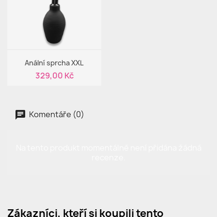
Rychlý náhled

Anální sprcha XXL
329,00 Kč
Komentáře (0)
Na tento produkt momentálně není přidána žádná
recenze.
Zákazníci, kteří si koupili tento