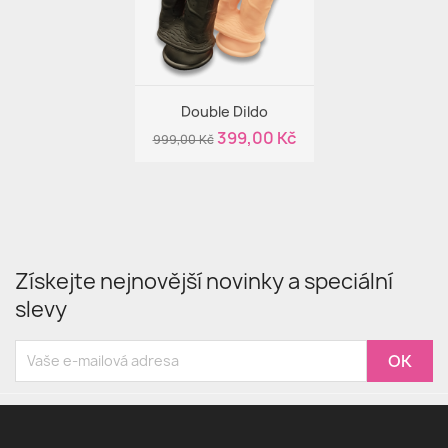
Rychlý náhled

Double Dildo
399,00 Kč
999,00 Kč
Získejte nejnovější novinky a speciální
slevy